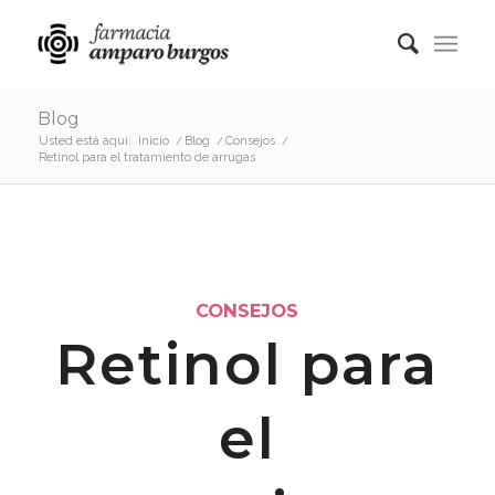
Blog
Usted está aquí:
Inicio
/
Blog
/
Consejos
/
Retinol para el tratamiento de arrugas
CONSEJOS
Retinol para
el