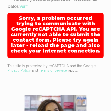
Datos.
Ver
*
Sorry, a problem occurred
trying to communicate with
Google reCAPTCHA API. You are
currently not able to submit the
contact form. Please try again
later - reload the page and also
check your internet connection.
This site is protected by reCAPTCHA and the Google
Privacy Policy
and
Terms of Service
apply.