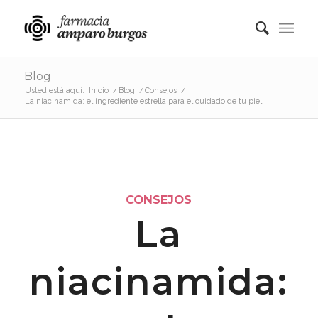
Blog
Usted está aquí:
Inicio
/
Blog
/
Consejos
/
La niacinamida: el ingrediente estrella para el cuidado de tu piel
CONSEJOS
La
niacinamida: