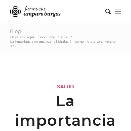
Blog
Usted está aquí:
Inicio
/
Blog
/
Salud
/
La importancia de una buena hidratación: como hidratarse en verano
sin ...
SALUD
La
importancia