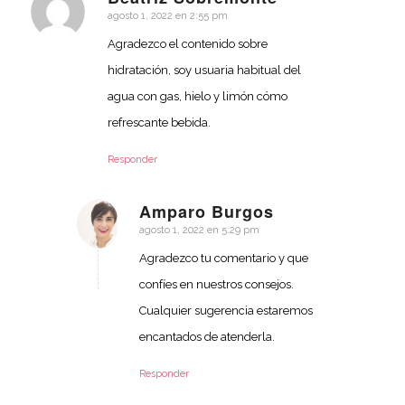
agosto 1, 2022 en 2:55 pm
Dice:
Agradezco el contenido sobre
hidratación, soy usuaria habitual del
agua con gas, hielo y limón cómo
refrescante bebida.
Responder
Amparo Burgos
agosto 1, 2022 en 5:29 pm
Dice:
Agradezco tu comentario y que
confíes en nuestros consejos.
Cualquier sugerencia estaremos
encantados de atenderla.
Responder