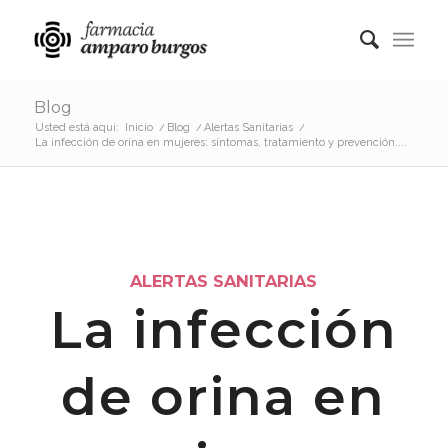
Blog
Usted está aquí:
Inicio
/
Blog
/
Alertas Sanitarias
/
La infección de orina en mujeres: síntomas, tratamiento y prevención....
ALERTAS SANITARIAS
La infección
de orina en