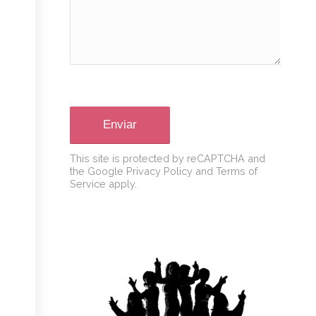
Sorry, a problem
occurred trying to
communicate with
Google reCAPTCHA API.
You are currently not
able to submit the
contact form. Please try
again later - reload the
page and also check
your internet
connection.
This site is protected by reCAPTCHA and
the Google
Privacy Policy
and
Terms of