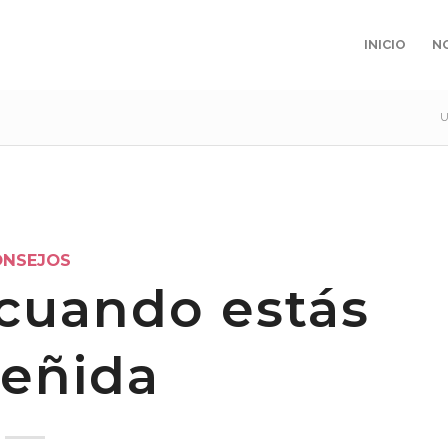
INICIO
N
U
ONSEJOS
cuando estás
reñida