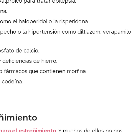
alproico para tratar epilépsia.
na.
como el haloperidol o la risperidona.
e pecho o la hipertensión como diltiazem, verapamilo
sfato de calcio.
deficiencias de hierro.
o fármacos que contienen morfina.
 codeína.
eñimiento
para el estreñimiento
. Y muchos de ellos no nos