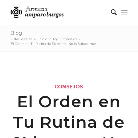
Blog
Usted está aquí:
Inicio
/
Blog
/
Consejos
/
El Orden en Tu Rutina de Skincare: ¡No lo Subestimes!
CONSEJOS
El Orden en
Tu Rutina de