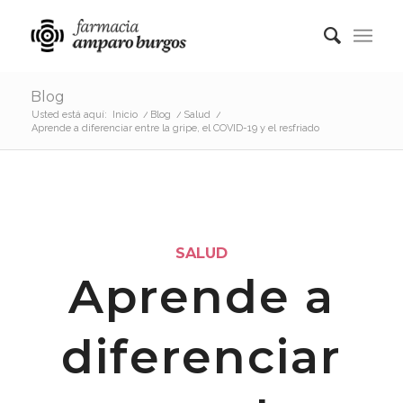
Blog
Usted está aquí:
Inicio
/
Blog
/
Salud
/
Aprende a diferenciar entre la gripe, el COVID-19 y el resfriado
SALUD
Aprende a
diferenciar