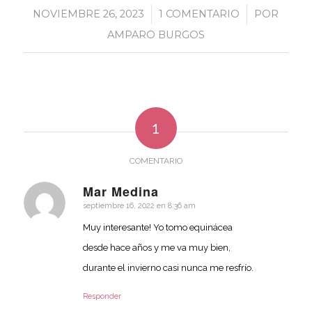
NOVIEMBRE 26, 2023
/
1 COMENTARIO
/
POR
AMPARO BURGOS
1
COMENTARIO
Mar Medina
septiembre 16, 2022 en 8:36 am
Dice:
Muy interesante! Yo tomo equinácea
desde hace años y me va muy bien,
durante el invierno casi nunca me resfrío.
Responder