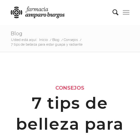
Blog
Usted está aquí:
Inicio
/
Blog
/
Consejos
/
7 tips de belleza para estar guapa y radiante
CONSEJOS
7 tips de
belleza para