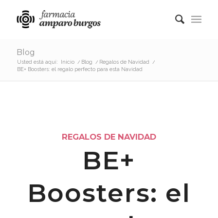
Blog
Usted está aquí:
Inicio
/
Blog
/
Regalos de Navidad
/
BE+ Boosters: el regalo perfecto para esta Navidad
REGALOS DE NAVIDAD
BE+
Boosters: el