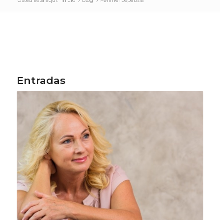
Usted está aquí:
Inicio
/
Blog
/
Perimenospausia
Entradas